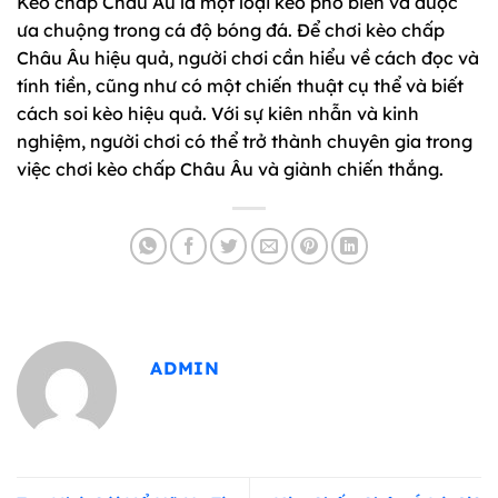
Kèo chấp Châu Âu là một loại kèo phổ biến và được
ưa chuộng trong cá độ bóng đá. Để chơi kèo chấp
Châu Âu hiệu quả, người chơi cần hiểu về cách đọc và
tính tiền, cũng như có một chiến thuật cụ thể và biết
cách soi kèo hiệu quả. Với sự kiên nhẫn và kinh
nghiệm, người chơi có thể trở thành chuyên gia trong
việc chơi kèo chấp Châu Âu và giành chiến thắng.
ADMIN