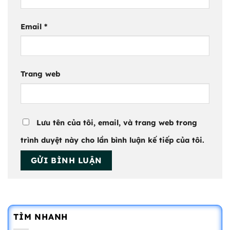
Email
*
Trang web
Lưu tên của tôi, email, và trang web trong
trình duyệt này cho lần bình luận kế tiếp của tôi.
TÌM NHANH