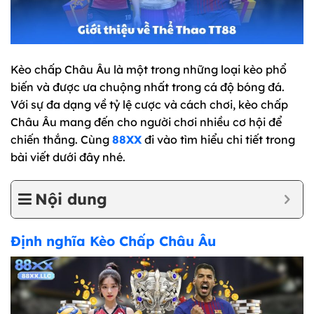
Kèo chấp Châu Âu là một trong những loại kèo phổ
biến và được ưa chuộng nhất trong cá độ bóng đá.
Với sự đa dạng về tỷ lệ cược và cách chơi, kèo chấp
Châu Âu mang đến cho người chơi nhiều cơ hội để
chiến thắng. Cùng
88XX
đi vào tìm hiểu chi tiết trong
bài viết dưới đây nhé.
Nội dung
Định nghĩa Kèo Chấp Châu Âu