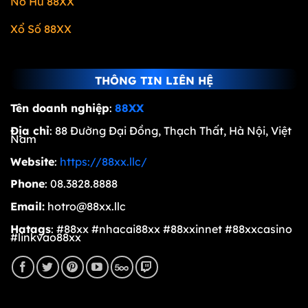
Nổ Hũ 88XX
Xổ Số 88XX
THÔNG TIN LIÊN HỆ
Tên doanh nghiệp
:
88XX
Địa chỉ
: 88 Đường Đại Đồng, Thạch Thất, Hà Nội, Việt
Nam
Website
:
https://88xx.llc/
Phone
: 08.3828.8888
Email:
hotro@88xx.llc
Hatags
: #88xx #nhacai88xx #88xxinnet #88xxcasino
#linkvao88xx