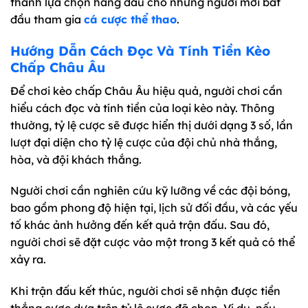
thành lựa chọn hàng đầu cho những người mới bắt
đầu tham gia
cá cược thể thao
.
Hướng Dẫn Cách Đọc Và Tính Tiền Kèo
Chấp Châu Âu
Để chơi kèo chấp Châu Âu hiệu quả, người chơi cần
hiểu cách đọc và tính tiền của loại kèo này. Thông
thường, tỷ lệ cược sẽ được hiển thị dưới dạng 3 số, lần
lượt đại diện cho tỷ lệ cược của đội chủ nhà thắng,
hòa, và đội khách thắng.
Người chơi cần nghiên cứu kỹ lưỡng về các đội bóng,
bao gồm phong độ hiện tại, lịch sử đối đầu, và các yếu
tố khác ảnh hưởng đến kết quả trận đấu. Sau đó,
người chơi sẽ đặt cược vào một trong 3 kết quả có thể
xảy ra.
Khi trận đấu kết thúc, người chơi sẽ nhận được tiền