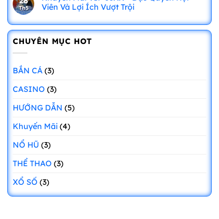
28
Viên Và Lợi Ích Vượt Trội
Th5
CHUYÊN MỤC HOT
BẮN CÁ
(3)
CASINO
(3)
HƯỚNG DẪN
(5)
Khuyến Mãi
(4)
NỔ HŨ
(3)
THỂ THAO
(3)
XỔ SỐ
(3)