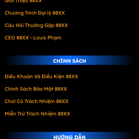
Giới Thiệu 88XX
Chương Trình Đại lý 88XX
Câu Hỏi Thường Gặp 88XX
CEO 88XX - Louis Phạm
CHÍNH SÁCH
Điều Khoản Và Điều Kiện 88XX
Chính Sách Bảo Mật 88XX
Chơi Có Trách Nhiệm 88XX
Miễn Trừ Trách Nhiệm 88XX
HƯỚNG DẪN