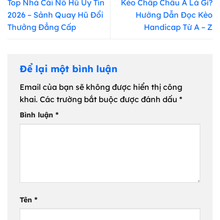
Top Nhà Cái Nổ Hũ Uy Tín
Kèo Chấp Châu Á Là Gì?
2026 – Sảnh Quay Hũ Đổi
Hướng Dẫn Đọc Kèo
Thưởng Đẳng Cấp
Handicap Từ A – Z
Để lại một bình luận
Email của bạn sẽ không được hiển thị công
khai.
Các trường bắt buộc được đánh dấu
*
Bình luận
*
Tên
*