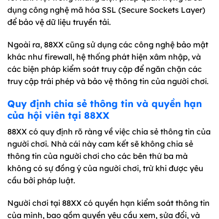
dụng công nghệ mã hóa SSL (Secure Sockets Layer)
để bảo vệ dữ liệu truyền tải.
Ngoài ra, 88XX cũng sử dụng các công nghệ bảo mật
khác như firewall, hệ thống phát hiện xâm nhập, và
các biện pháp kiểm soát truy cập để ngăn chặn các
truy cập trái phép và bảo vệ thông tin của người chơi.
Quy định chia sẻ thông tin và quyền hạn
của hội viên tại 88XX
88XX có quy định rõ ràng về việc chia sẻ thông tin của
người chơi. Nhà cái này cam kết sẽ không chia sẻ
thông tin của người chơi cho các bên thứ ba mà
không có sự đồng ý của người chơi, trừ khi được yêu
cầu bởi pháp luật.
Người chơi tại 88XX có quyền hạn kiểm soát thông tin
của mình, bao gồm quyền yêu cầu xem, sửa đổi, và