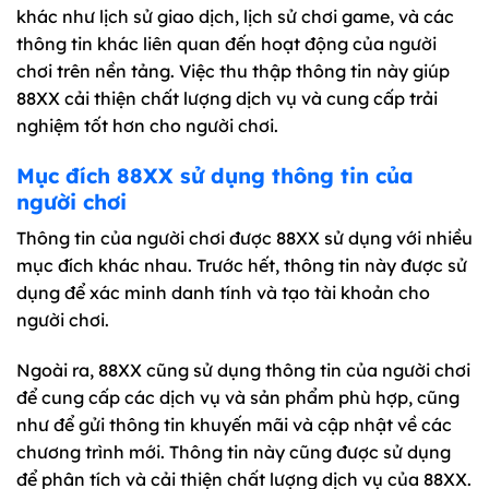
khác như lịch sử giao dịch, lịch sử chơi game, và các
thông tin khác liên quan đến hoạt động của người
chơi trên nền tảng. Việc thu thập thông tin này giúp
88XX cải thiện chất lượng dịch vụ và cung cấp trải
nghiệm tốt hơn cho người chơi.
Mục đích 88XX sử dụng thông tin của
người chơi
Thông tin của người chơi được 88XX sử dụng với nhiều
mục đích khác nhau. Trước hết, thông tin này được sử
dụng để xác minh danh tính và tạo tài khoản cho
người chơi.
Ngoài ra, 88XX cũng sử dụng thông tin của người chơi
để cung cấp các dịch vụ và sản phẩm phù hợp, cũng
như để gửi thông tin khuyến mãi và cập nhật về các
chương trình mới. Thông tin này cũng được sử dụng
để phân tích và cải thiện chất lượng dịch vụ của 88XX.