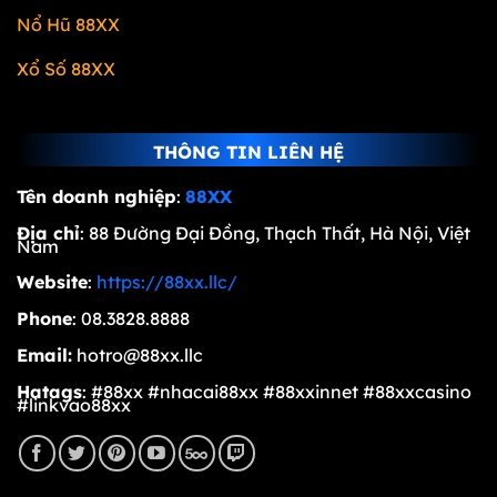
Nổ Hũ 88XX
Xổ Số 88XX
THÔNG TIN LIÊN HỆ
Tên doanh nghiệp
:
88XX
Địa chỉ
: 88 Đường Đại Đồng, Thạch Thất, Hà Nội, Việt
Nam
Website
:
https://88xx.llc/
Phone
: 08.3828.8888
Email:
hotro@88xx.llc
Hatags
: #88xx #nhacai88xx #88xxinnet #88xxcasino
#linkvao88xx