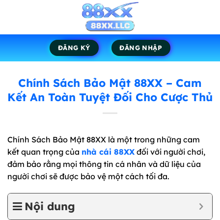
Bỏ
qua
nội
dung
ĐĂNG KÝ
ĐĂNG NHẬP
Chính Sách Bảo Mật 88XX – Cam
Kết An Toàn Tuyệt Đối Cho Cược Thủ
Chính Sách Bảo Mật 88XX là một trong những cam
kết quan trọng của
nhà cái 88XX
đối với người chơi,
đảm bảo rằng mọi thông tin cá nhân và dữ liệu của
người chơi sẽ được bảo vệ một cách tối đa.
Nội dung