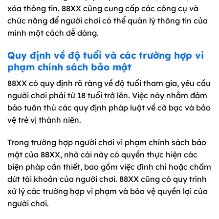
xóa thông tin. 88XX cũng cung cấp các công cụ và
chức năng để người chơi có thể quản lý thông tin của
mình một cách dễ dàng.
Quy định về độ tuổi và các trường hợp vi
phạm chính sách bảo mật
88XX có quy định rõ ràng về độ tuổi tham gia, yêu cầu
người chơi phải từ 18 tuổi trở lên. Việc này nhằm đảm
bảo tuân thủ các quy định pháp luật về cờ bạc và bảo
vệ trẻ vị thành niên.
Trong trường hợp người chơi vi phạm chính sách bảo
mật của 88XX, nhà cái này có quyền thực hiện các
biện pháp cần thiết, bao gồm việc đình chỉ hoặc chấm
dứt tài khoản của người chơi. 88XX cũng có quy trình
xử lý các trường hợp vi phạm và bảo vệ quyền lợi của
người chơi.