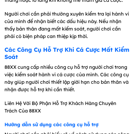
Người chơi cần phải thường xuyên kiểm tra lại hành vi
của mình để nhận biết các dấu hiệu này. Nếu nhận
thấy bản thân đang mất kiểm soát, người chơi cần
phải có biện pháp can thiệp kịp thời.
Các Công Cụ Hỗ Trợ Khi Cá Cược Mất Kiểm
Soát
88XX cung cấp nhiều công cụ hỗ trợ người chơi trong
việc kiểm soát hành vi cá cược của mình. Các công cụ
này giúp người chơi thiết lập giới hạn cho bản thân và
nhận được hỗ trợ khi cần thiết.
Liên Hệ Với Bộ Phận Hỗ Trợ Khách Hàng Chuyên
Trách Của 88XX
Hướng dẫn sử dụng các công cụ hỗ trợ