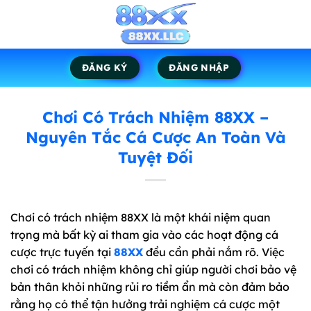
Bỏ
qua
nội
dung
ĐĂNG KÝ
ĐĂNG NHẬP
Chơi Có Trách Nhiệm 88XX –
Nguyên Tắc Cá Cược An Toàn Và
Tuyệt Đối
Chơi có trách nhiệm 88XX là một khái niệm quan
trọng mà bất kỳ ai tham gia vào các hoạt động cá
cược trực tuyến tại
88XX
đều cần phải nắm rõ. Việc
chơi có trách nhiệm không chỉ giúp người chơi bảo vệ
bản thân khỏi những rủi ro tiềm ẩn mà còn đảm bảo
rằng họ có thể tận hưởng trải nghiệm cá cược một