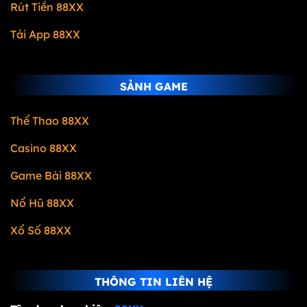
Rút Tiền 88XX
Tải App 88XX
SẢNH GAME
Thể Thao 88XX
Casino 88XX
Game Bài 88XX
Nổ Hũ 88XX
Xổ Số 88XX
THÔNG TIN LIÊN HỆ