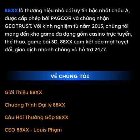
88XX
là thương hiệu nhà cái uy tín bậc nhất châu Á,
được cấp phép bởi PAGCOR và chứng nhận
GEOTRUST. Với kinh nghiệm từ năm 2015, chúng tôi
mang đến kho game đa dạng gồm casino trực tuyến,
thể thao, game bài 3D. 88XX cam kết bảo mật tuyệt
đối, giao dịch nhanh chóng và hỗ trợ 24/7.
VỀ CHÚNG TÔI
Giới Thiệu 88XX
Chương Trình Đại lý 88XX
Câu Hỏi Thường Gặp 88XX
CEO 88XX - Louis Phạm