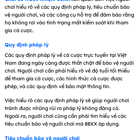
chơi hiểu rõ về các quy định pháp lý, tiêu chuẩn bảo
vệ người chơi, và các công cụ hỗ trợ để đảm bảo rằng
họ không rơi vào tình trạng mất kiểm soát khi tham
gia cá cược.
Quy định pháp lý
Các quy định pháp lý về cá cược trực tuyến tại Việt
Nam đang ngày càng được thắt chặt để bảo vệ người
chơi. Người chơi cần phải hiểu rõ về độ tuổi tối thiểu
để tham gia cá cược, các hình thức cá cược được
phép, và các quy định về bảo mật thông tin.
Việc hiểu rõ các quy định pháp lý sẽ giúp người chơi
tránh được những rủi ro pháp lý không đáng có.
Ngoài ra, người chơi cũng cần phải tìm hiểu về các
tiêu chuẩn bảo vệ người chơi mà 88XX áp dụng.
Tiêu chuẩn bảo vệ người chơi