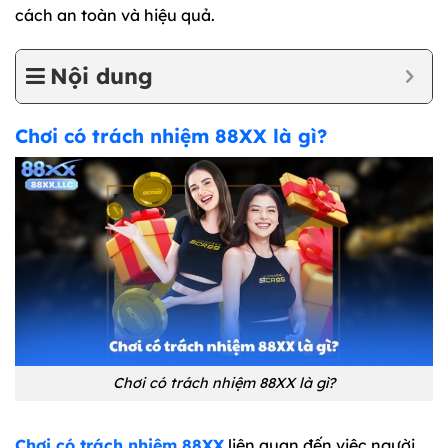
cách an toàn và hiệu quả.
Nội dung
Chơi có trách nhiệm 88XX là gì?
Chơi có trách nhiệm 88XX là gì?
Chơi có trách nhiệm 88XX
liên quan đến việc người