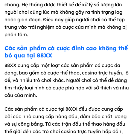
chóng. Hệ thống được thiết kế để xử lý số lượng lớn
người chơi cùng lúc mà không gây ra tình trạng lag
hoặc gián đoạn. Điều này giúp người chơi có thể tập
trung vào trải nghiệm cá cược của mình mà không bị
phân tâm.
Các sản phẩm cá cược đỉnh cao không thể
bỏ qua tại 88XX
88XX cung cấp một loạt các sản phẩm cá cược đa
dạng, bao gồm cá cược thể thao, casino trực tuyến, lô
đề, và nhiều trò chơi khác. Người chơi có thể dễ dàng
tìm thấy loại hình cá cược phù hợp với sở thích và nhu
cầu của mình.
Các sản phẩm cá cược tại 88XX đều được cung cấp
bởi các nhà cung cấp hàng đầu, đảm bảo chất lượng
và sự công bằng. Từ các trận đấu thể thao hàng đầu
thế giới đến các trò chơi casino trực tuyến hấp dẫn,