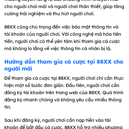
cho người chơi mới và người chơi thân thiết, giúp tăng
cường trải nghiệm và thu hút người chơi.
88XX cũng chú trọng đến việc bảo mật thông tin và
tài khoản của người chơi. Với công nghệ mã hóa tiên
tiến, người chơi có thể yên tâm khi tham gia cá cược
mà không lo lắng về việc thông tin cá nhân bị lộ.
Hướng dẫn tham gia cá cược tại 88XX cho
người mới
Để tham gia cá cược tại 88XX, người chơi chỉ cần thực
hiện một số bước đơn giản. Đầu tiên, người chơi cần
đăng ký tài khoản trên trang web của 88XX. Quá trình
đăng ký nhanh chóng và không yêu cầu nhiều thông
tin.
Sau khi đăng ký, người chơi cần nạp tiền vào tài
khoản để bắt đầu cá cược. 88XX hỗ trợ nhiều phương