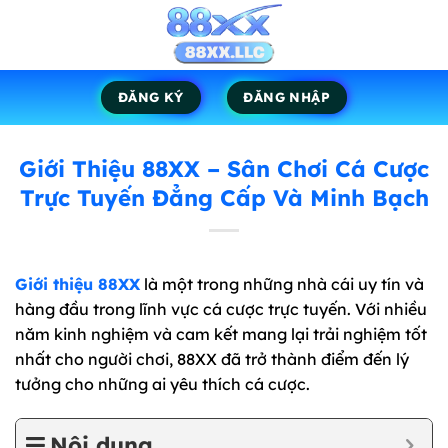
Bỏ
qua
nội
dung
ĐĂNG KÝ
ĐĂNG NHẬP
Giới Thiệu 88XX – Sân Chơi Cá Cược
Trực Tuyến Đẳng Cấp Và Minh Bạch
Giới thiệu 88XX
là một trong những nhà cái uy tín và
hàng đầu trong lĩnh vực cá cược trực tuyến. Với nhiều
năm kinh nghiệm và cam kết mang lại trải nghiệm tốt
nhất cho người chơi, 88XX đã trở thành điểm đến lý
tưởng cho những ai yêu thích cá cược.
Nội dung