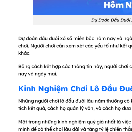
Dự Đoán Đầu Đuôi 
Dự đoán đầu đuôi xổ số miền bắc hôm nay và ngày
chơi. Người chơi cần xem xét các yếu tố như kết q
khác.
Bằng cách kết hợp các thông tin này, người chơi 
nay và ngày mai.
Kinh Nghiệm Chơi Lô Đầu Đu
Những người chơi lô đầu đuôi lâu năm thường có k
tích kết quả, cách họ quản lý vốn, và cách họ đưa
Một trong những kinh nghiệm quý giá nhất là việc
mình để có thể chơi lâu dài và tăng tỷ lệ chiến thắ