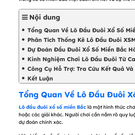
Nội dung
Tổng Quan Về Lô Đầu Đuôi Xổ Số Mi
Phân Tích Thống Kê Lô Đầu Đuôi XS
Dự Đoán Đầu Đuôi Xổ Số Miền Bắc 
Kinh Nghiệm Chơi Lô Đầu Đuôi Từ C
Công Cụ Hỗ Trợ: Tra Cứu Kết Quả Và
Kết Luận
Tổng Quan Về Lô Đầu Đuôi X
Lô đầu đuôi xổ số miền Bắc
là một hình thức chơi
hoặc các giải khác. Người chơi cần nắm rõ quy luậ
dự đoán chính xác.