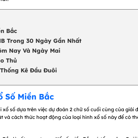
ền Bắc
MB Trong 30 Ngày Gần Nhất
Hôm Nay Và Ngày Mai
ao Thủ
 Thống Kê Đầu Đuôi
ổ Số Miền Bắc
 xổ số dựa trên việc dự đoán 2 chữ số cuối cùng của giải đ
t và cách thức hoạt động của loại hình xổ số này để có th