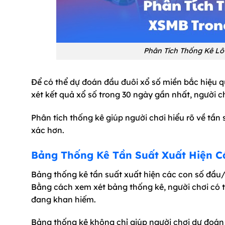
Phân Tích Thống Kê L
Để có thể dự đoán đầu đuôi xổ số miền bắc hiệu q
xét kết quả xổ số trong 30 ngày gần nhất, người 
Phân tích thống kê giúp người chơi hiểu rõ về tần 
xác hơn.
Bảng Thống Kê Tần Suất Xuất Hiện C
Bảng thống kê tần suất xuất hiện các con số đầu/
Bằng cách xem xét bảng thống kê, người chơi có 
đang khan hiếm.
Bảng thống kê không chỉ giúp người chơi dự đoán 