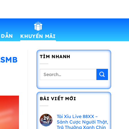
 DẪN
KHUYẾN MÃI
TÌM NHANH
XSMB
BÀI VIẾT MỚI
Tài Xỉu Live 88XX –
29
Sảnh Cược Người Thật,
Th5
Trả Thưởng Xanh Chín