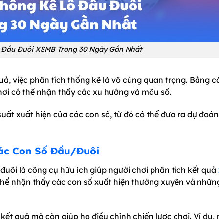
ô Đầu Đuôi XSMB Trong 30 Ngày Gần Nhất
uả, việc phân tích thống kê là vô cùng quan trọng. Bằng 
chơi có thể nhận thấy các xu hướng và mẫu số.
suất xuất hiện của các con số, từ đó có thể đưa ra dự đoán
ác Con Số Đầu/Đuôi
đuôi là công cụ hữu ích giúp người chơi phân tích kết quả
thể nhận thấy các con số xuất hiện thường xuyên và nhữn
kết quả mà còn giúp họ điều chỉnh chiến lược chơi. Ví dụ,