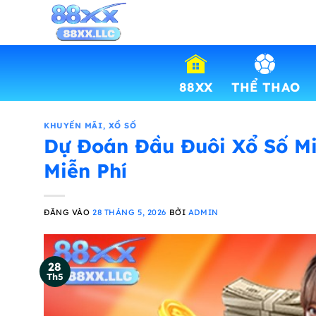
Bỏ
qua
nội
dung
88XX
THỂ THAO
KHUYẾN MÃI
,
XỔ SỐ
Dự Đoán Đầu Đuôi Xổ Số Mi
Miễn Phí
ĐĂNG VÀO
28 THÁNG 5, 2026
BỞI
ADMIN
28
Th5