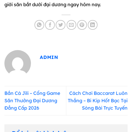
giới săn bắt dưới đại dương ngay hôm nay.
ADMIN
Bắn Cá Jili – Cổng Game
Cách Chơi Baccarat Luôn
Săn Thưởng Đại Dương
Thắng – Bí Kíp Hốt Bạc Tại
Đẳng Cấp 2026
Sòng Bài Trực Tuyến