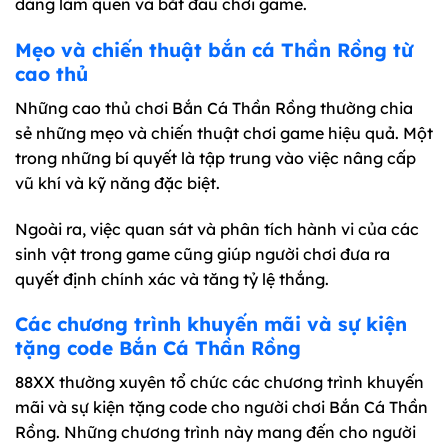
dàng làm quen và bắt đầu chơi game.
Mẹo và chiến thuật bắn cá Thần Rồng từ
cao thủ
Những cao thủ chơi Bắn Cá Thần Rồng thường chia
sẻ những mẹo và chiến thuật chơi game hiệu quả. Một
trong những bí quyết là tập trung vào việc nâng cấp
vũ khí và kỹ năng đặc biệt.
Ngoài ra, việc quan sát và phân tích hành vi của các
sinh vật trong game cũng giúp người chơi đưa ra
quyết định chính xác và tăng tỷ lệ thắng.
Các chương trình khuyến mãi và sự kiện
tặng code Bắn Cá Thần Rồng
88XX thường xuyên tổ chức các chương trình khuyến
mãi và sự kiện tặng code cho người chơi Bắn Cá Thần
Rồng. Những chương trình này mang đến cho người