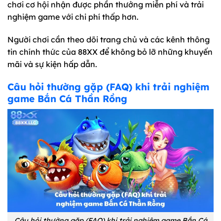
chơi cơ hội nhận được phần thưởng miễn phí và trải
nghiệm game với chi phí thấp hơn.
Người chơi cần theo dõi trang chủ và các kênh thông
tin chính thức của 88XX để không bỏ lỡ những khuyến
mãi và sự kiện hấp dẫn.
Câu hỏi thường gặp (FAQ) khi trải nghiệm
game Bắn Cá Thần Rồng
Câu hỏi thường gặp (FAQ) khi trải nghiệm game Bắn Cá