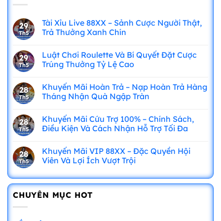
Tài Xỉu Live 88XX – Sảnh Cược Người Thật,
29
Trả Thưởng Xanh Chín
Th5
Luật Chơi Roulette Và Bí Quyết Đặt Cược
29
Trúng Thưởng Tỷ Lệ Cao
Th5
Khuyến Mãi Hoàn Trả – Nạp Hoàn Trả Hàng
28
Tháng Nhận Quà Ngập Tràn
Th5
Khuyến Mãi Cứu Trợ 100% – Chính Sách,
28
Điều Kiện Và Cách Nhận Hỗ Trợ Tối Đa
Th5
Khuyến Mãi VIP 88XX – Đặc Quyền Hội
28
Viên Và Lợi Ích Vượt Trội
Th5
CHUYÊN MỤC HOT