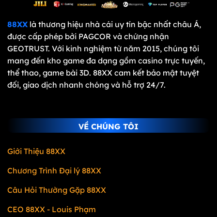
88XX
là thương hiệu nhà cái uy tín bậc nhất châu Á,
được cấp phép bởi PAGCOR và chứng nhận
GEOTRUST. Với kinh nghiệm từ năm 2015, chúng tôi
mang đến kho game đa dạng gồm casino trực tuyến,
thể thao, game bài 3D. 88XX cam kết bảo mật tuyệt
đối, giao dịch nhanh chóng và hỗ trợ 24/7.
VỀ CHÚNG TÔI
Giới Thiệu 88XX
Chương Trình Đại lý 88XX
Câu Hỏi Thường Gặp 88XX
CEO 88XX - Louis Phạm