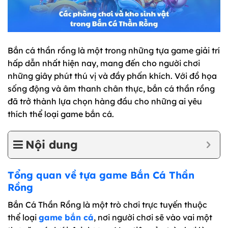
Bắn cá thần rồng là một trong những tựa game giải trí
hấp dẫn nhất hiện nay, mang đến cho người chơi
những giây phút thú vị và đầy phấn khích. Với đồ họa
sống động và âm thanh chân thực, bắn cá thần rồng
đã trở thành lựa chọn hàng đầu cho những ai yêu
thích thể loại game bắn cá.
Nội dung
Tổng quan về tựa game Bắn Cá Thần
Rồng
Bắn Cá Thần Rồng là một trò chơi trực tuyến thuộc
thể loại
game bắn cá
, nơi người chơi sẽ vào vai một