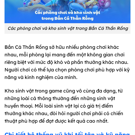
Các phòng chơi và kho sinh vật trong Bắn Cá Thần Rồng
Bắn Cá Thần Rồng sở hữu nhiều phòng chơi khác
nhau, mỗi phòng lại mang đến một không gian chơi
riêng biệt với mức độ khó và phần thưởng khác nhau.
Người chơi có thể lựa chọn phòng chơi phù hợp với kỹ
năng và kinh nghiệm của mình.
Kho sinh vật trong game cũng vô cùng đa dạng, từ
những loài cá thông thường đến những sinh vật
huyền thoại. Mỗi loài sinh vật lại có giá trị điểm
thưởng khác nhau, đòi hỏi người chơi phải có chiến
thuật phù hợp để đạt được kết quả cao nhất.
Chi tiết hệ thống vũ khí tối tân và kỹ năng